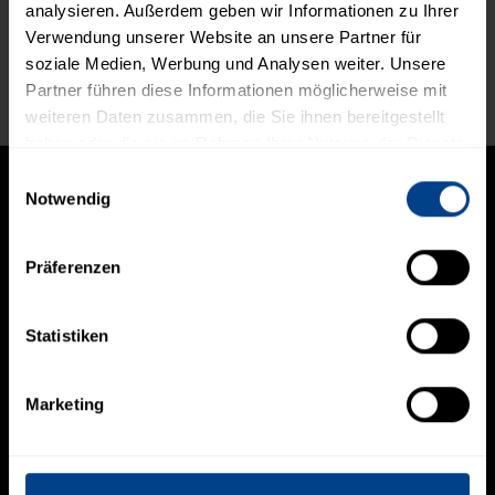
analysieren. Außerdem geben wir Informationen zu Ihrer
Verwendung unserer Website an unsere Partner für
soziale Medien, Werbung und Analysen weiter. Unsere
Partner führen diese Informationen möglicherweise mit
Live Feed
weiteren Daten zusammen, die Sie ihnen bereitgestellt
haben oder die sie im Rahmen Ihrer Nutzung der Dienste
gesammelt haben.
Einwilligungsauswahl
Notwendig
Präferenzen
NAVIGATION
Home
Portfoliomanagement
Statistiken
Research
Financial Engineering
Marketing
Über uns
RECHTLICHES
Datenschutz