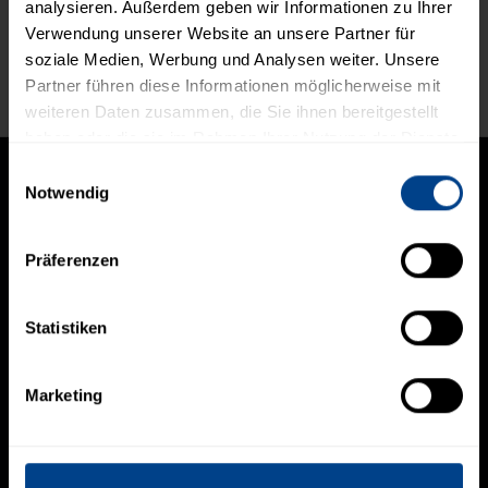
analysieren. Außerdem geben wir Informationen zu Ihrer
Verwendung unserer Website an unsere Partner für
soziale Medien, Werbung und Analysen weiter. Unsere
Partner führen diese Informationen möglicherweise mit
Live Feed
weiteren Daten zusammen, die Sie ihnen bereitgestellt
haben oder die sie im Rahmen Ihrer Nutzung der Dienste
gesammelt haben.
Einwilligungsauswahl
Notwendig
Präferenzen
NAVIGATION
Home
Portfoliomanagement
Statistiken
Research
Financial Engineering
Über uns
Marketing
RECHTLICHES
Datenschutz