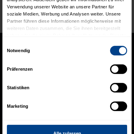
Verwendung unserer Website an unsere Partner für
soziale Medien, Werbung und Analysen weiter. Unsere
Live Feed
Partner führen diese Informationen möglicherweise mit
weiteren Daten zusammen, die Sie ihnen bereitgestellt
haben oder die sie im Rahmen Ihrer Nutzung der Dienste
gesammelt haben.
Einwilligungsauswahl
Notwendig
NAVIGATION
Präferenzen
Home
Portfoliomanagement
Statistiken
Research
Financial Engineering
Über uns
Marketing
RECHTLICHES
Datenschutz
Disclaimer
Alle zulassen