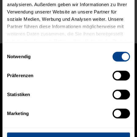
analysieren. Außerdem geben wir Informationen zu Ihrer
Verwendung unserer Website an unsere Partner für
soziale Medien, Werbung und Analysen weiter. Unsere
Partner führen diese Informationen möglicherweise mit
Live Feed
weiteren Daten zusammen, die Sie ihnen bereitgestellt
haben oder die sie im Rahmen Ihrer Nutzung der Dienste
gesammelt haben.
Einwilligungsauswahl
Notwendig
Präferenzen
NAVIGATION
Home
Portfoliomanagement
Statistiken
Research
Financial Engineering
Marketing
Über uns
RECHTLICHES
Datenschutz