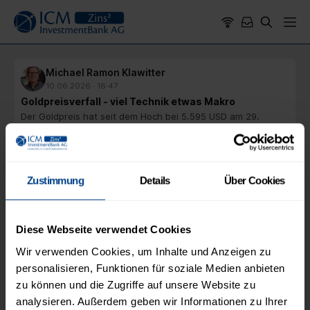
Michael Ramon Klawitter
10.06.2026 · 16:47
Goldpreisverfall - viel Technik etwas Makro
Der Goldpreis hat seit dem Hoch bei 5.595 USD am 29.
Januar mehr als 25 % abgegeben und notiert aktuell mit
4.150 USD auf dem niedrigsten Niveau seit Ende November
2025. Seit dem Ausbruch des Konflikts zwischen den
Mehr anzeigen
USA/Israel und dem Iran hat der Verkaufsdruck deutlich
zugenommen, auch wenn der aktuelle Goldpreis verglichen
Zustimmung
Details
Über Cookies
mit dem Stand von Anfang
Diese Webseite verwendet Cookies
Wir verwenden Cookies, um Inhalte und Anzeigen zu
personalisieren, Funktionen für soziale Medien anbieten
zu können und die Zugriffe auf unsere Website zu
analysieren. Außerdem geben wir Informationen zu Ihrer