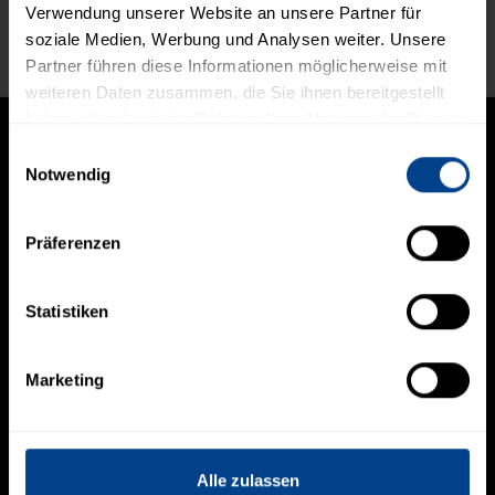
Verwendung unserer Website an unsere Partner für
soziale Medien, Werbung und Analysen weiter. Unsere
Live Feed
Partner führen diese Informationen möglicherweise mit
weiteren Daten zusammen, die Sie ihnen bereitgestellt
haben oder die sie im Rahmen Ihrer Nutzung der Dienste
gesammelt haben.
Einwilligungsauswahl
Notwendig
NAVIGATION
Präferenzen
Home
Portfoliomanagement
Research
Statistiken
Financial Engineering
Über uns
Marketing
RECHTLICHES
Datenschutz
Disclaimer
Alle zulassen
Rechtshinweise