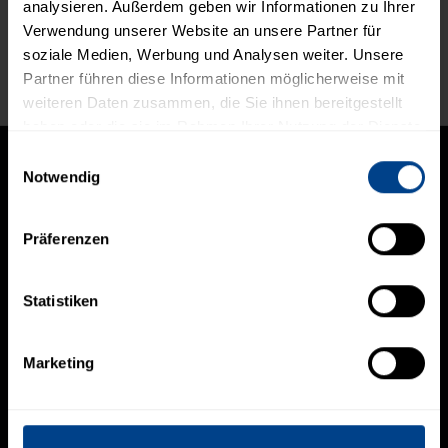
analysieren. Außerdem geben wir Informationen zu Ihrer
Verwendung unserer Website an unsere Partner für
soziale Medien, Werbung und Analysen weiter. Unsere
Partner führen diese Informationen möglicherweise mit
Live Feed
weiteren Daten zusammen, die Sie ihnen bereitgestellt
haben oder die sie im Rahmen Ihrer Nutzung der Dienste
gesammelt haben.
Einwilligungsauswahl
Notwendig
Präferenzen
NAVIGATION
Home
Portfoliomanagement
Statistiken
Research
Financial Engineering
Über uns
Marketing
RECHTLICHES
Datenschutz